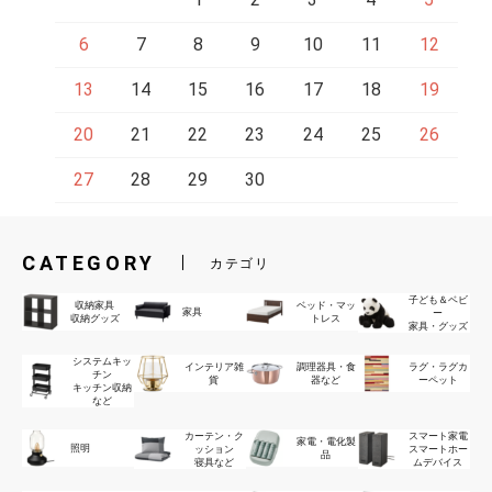
6
7
8
9
10
11
12
13
14
15
16
17
18
19
20
21
22
23
24
25
26
27
28
29
30
CATEGORY
カテゴリ
子ども＆ベビ
収納家具
ベッド・マッ
家具
ー
収納グッズ
トレス
家具・グッズ
システムキッ
インテリア雑
調理器具・食
ラグ・ラグカ
チン
貨
器など
ーペット
キッチン収納
など
カーテン・ク
スマート家電
家電・電化製
照明
ッション
スマートホー
品
寝具など
ムデバイス