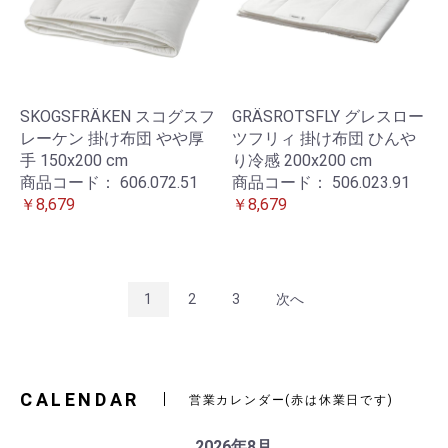
SKOGSFRÄKEN スコグスフ
GRÄSROTSFLY グレスロー
レーケン 掛け布団 やや厚
ツフリィ 掛け布団 ひんや
手 150x200 cm
り冷感 200x200 cm
商品コード：
606.072.51
商品コード：
506.023.91
￥8,679
￥8,679
1
2
3
次へ
CALENDAR
営業カレンダー(赤は休業日です)
2026年8月