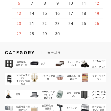
6
7
8
9
10
11
12
13
14
15
16
17
18
19
20
21
22
23
24
25
26
27
28
29
30
CATEGORY
カテゴリ
子ども＆ベビ
収納家具
ベッド・マッ
家具
ー
収納グッズ
トレス
家具・グッズ
システムキッ
インテリア雑
調理器具・食
ラグ・ラグカ
チン
貨
器など
ーペット
キッチン収納
など
カーテン・ク
スマート家電
家電・電化製
照明
ッション
スマートホー
品
寝具など
ムデバイス
洗面所収納・
洗濯用品・掃
ガーデニング
DIYグッズ
洗面台
除グッズ
用品・雑貨