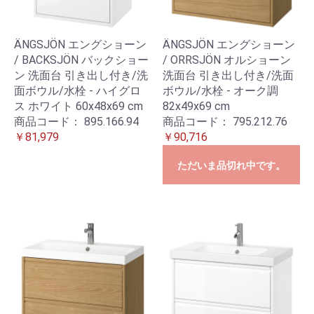
ÄNGSJÖN エングショーン
ÄNGSJÖN エングショーン
/ BACKSJÖN バックショー
/ ORRSJÖN オルショーン
ン 洗面台 引き出し付き/洗
洗面台 引き出し付き/洗面
面ボウル/水栓 - ハイグロ
ボウル/水栓 - オーク調
ス ホワイト 60x48x69 cm
82x49x69 cm
商品コード：
895.166.94
商品コード：
795.212.76
￥81,979
￥90,716
ただいま品切れ中です。