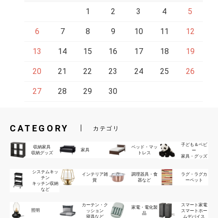
1
2
3
4
5
6
7
8
9
10
11
12
13
14
15
16
17
18
19
20
21
22
23
24
25
26
27
28
29
30
CATEGORY
カテゴリ
子ども＆ベビ
収納家具
ベッド・マッ
家具
ー
収納グッズ
トレス
家具・グッズ
システムキッ
インテリア雑
調理器具・食
ラグ・ラグカ
チン
貨
器など
ーペット
キッチン収納
など
カーテン・ク
スマート家電
家電・電化製
照明
ッション
スマートホー
品
寝具など
ムデバイス