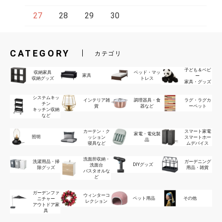
27
28
29
30
CATEGORY
カテゴリ
子ども＆ベビ
収納家具
ベッド・マッ
家具
ー
収納グッズ
トレス
家具・グッズ
システムキッ
インテリア雑
調理器具・食
ラグ・ラグカ
チン
貨
器など
ーペット
キッチン収納
など
カーテン・ク
スマート家電
家電・電化製
照明
ッション
スマートホー
品
寝具など
ムデバイス
洗面所収納・
洗濯用品・掃
ガーデニング
DIYグッズ
洗面台
除グッズ
用品・雑貨
バスタオルな
ど
ガーデンファ
ウィンターコ
ペット用品
その他
ニチャー
レクション
アウトドア家
具