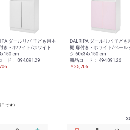
RIPA ダールリパ 子ども用本
DALRIPA ダールリパ 子ど
付き - ホワイト/ホワイト
棚 扉付き - ホワイト/ペール
4x150 cm
ク 60x34x150 cm
コード：
894.891.29
商品コード：
494.891.26
706
￥35,706
業日です)
2