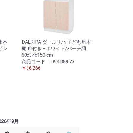
も用本
DALRIPA ダールリパ 子ども用本
ピン
棚 扉付き - ホワイト/バーチ調
60x34x150 cm
商品コード：
094.889.73
￥36,266
026年9月