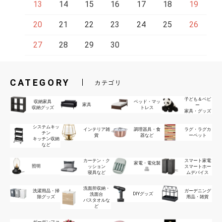
13
14
15
16
17
18
19
20
21
22
23
24
25
26
27
28
29
30
CATEGORY
カテゴリ
子ども＆ベビ
収納家具
ベッド・マッ
家具
ー
収納グッズ
トレス
家具・グッズ
システムキッ
インテリア雑
調理器具・食
ラグ・ラグカ
チン
貨
器など
ーペット
キッチン収納
など
カーテン・ク
スマート家電
家電・電化製
照明
ッション
スマートホー
品
寝具など
ムデバイス
洗面所収納・
洗濯用品・掃
ガーデニング
DIYグッズ
洗面台
除グッズ
用品・雑貨
バスタオルな
ど