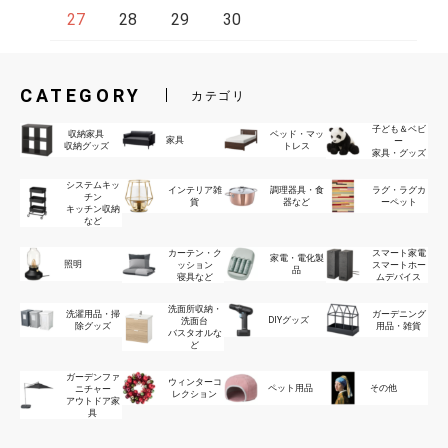
27
28
29
30
CATEGORY
カテゴリ
子ども＆ベビ
収納家具
ベッド・マッ
家具
ー
収納グッズ
トレス
家具・グッズ
システムキッ
インテリア雑
調理器具・食
ラグ・ラグカ
チン
貨
器など
ーペット
キッチン収納
など
カーテン・ク
スマート家電
家電・電化製
照明
ッション
スマートホー
品
寝具など
ムデバイス
洗面所収納・
洗濯用品・掃
ガーデニング
DIYグッズ
洗面台
除グッズ
用品・雑貨
バスタオルな
ど
ガーデンファ
ウィンターコ
ペット用品
その他
ニチャー
レクション
アウトドア家
具