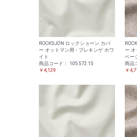
ROCKSJÖN ロックショーン カバ
ROC
ー オットマン用 - ブレキンゲ ホワ
ー オ
イト
ベー
商品コード：
105.572.15
商品
￥4,129
￥4,7