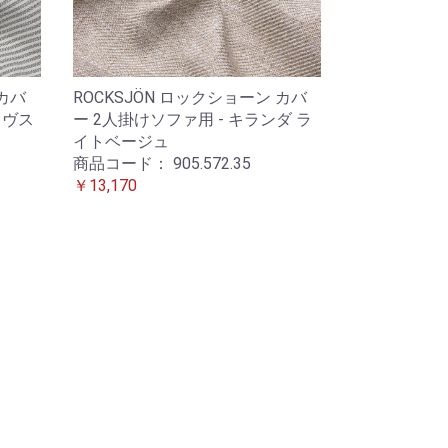
 カバ
ROCKSJÖN ロックショーン カバ
ロヴス
ー 2人掛けソファ用 - キランダ ラ
イトベージュ
商品コード：
905.572.35
￥13,170