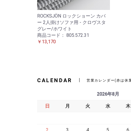
ROCKSJÖN ロックショーン カバ
ー 2人掛けソファ用 - クロヴスタ
グレー/ホワイト
商品コード：
805.572.31
￥13,170
CALENDAR
営業カレンダー(赤は休
2026年8月
日
月
火
水
木
2
3
4
5
6