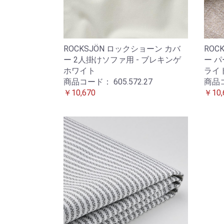
ROCKSJÖN ロックショーン カバ
ROC
ー 2人掛けソファ用 - ブレキンゲ
ー パ
ホワイト
ライ
商品コード：
605.572.27
商品
￥10,670
￥10,