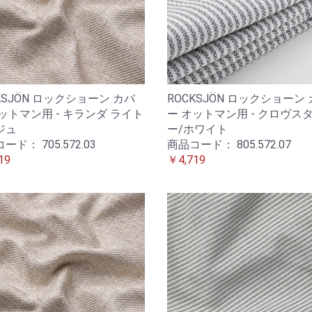
KSJÖN ロックショーン カバ
ROCKSJÖN ロックショーン
ットマン用 - キランダ ライト
ー オットマン用 - クロヴスタ
ジュ
ー/ホワイト
コード：
705.572.03
商品コード：
805.572.07
19
￥4,719