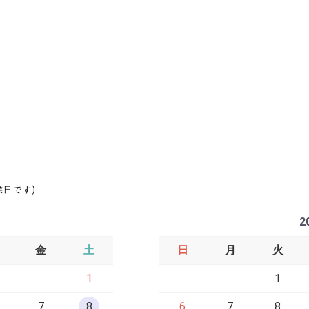
業日です)
2
金
土
日
月
火
1
1
7
8
6
7
8