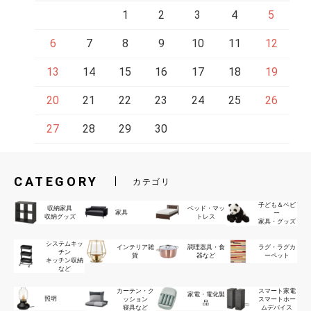
1
2
3
4
5
6
7
8
9
10
11
12
13
14
15
16
17
18
19
20
21
22
23
24
25
26
27
28
29
30
CATEGORY
カテゴリ
子ども＆ベビ
収納家具
ベッド・マッ
家具
ー
収納グッズ
トレス
家具・グッズ
システムキッ
インテリア雑
調理器具・食
ラグ・ラグカ
チン
貨
器など
ーペット
キッチン収納
など
カーテン・ク
スマート家電
家電・電化製
照明
ッション
スマートホー
品
寝具など
ムデバイス