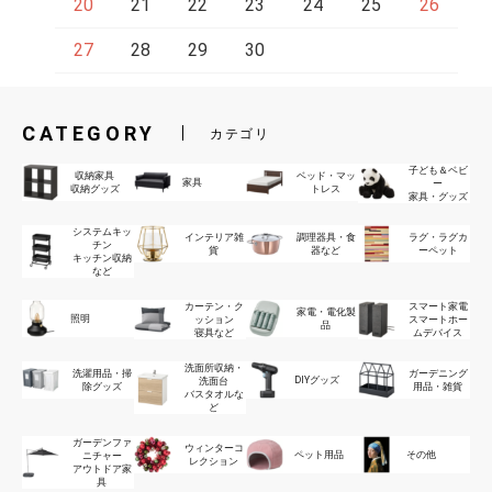
20
21
22
23
24
25
26
27
28
29
30
CATEGORY
カテゴリ
子ども＆ベビ
収納家具
ベッド・マッ
家具
ー
収納グッズ
トレス
家具・グッズ
システムキッ
インテリア雑
調理器具・食
ラグ・ラグカ
チン
貨
器など
ーペット
キッチン収納
など
カーテン・ク
スマート家電
家電・電化製
照明
ッション
スマートホー
品
寝具など
ムデバイス
洗面所収納・
洗濯用品・掃
ガーデニング
DIYグッズ
洗面台
除グッズ
用品・雑貨
バスタオルな
ど
ガーデンファ
ウィンターコ
ペット用品
その他
ニチャー
レクション
アウトドア家
具