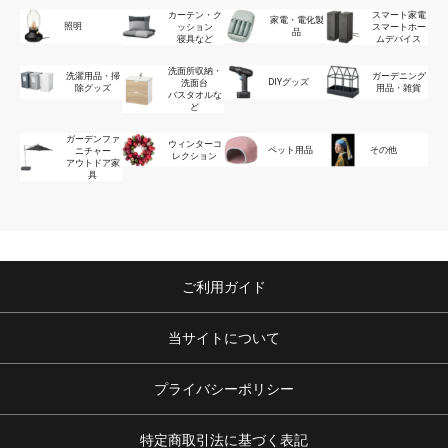
カーテン・ク
スマート家電
家電・電化製
照明
ッション
スマートホー
品
寝具など
ムデバイス
洗面所収納・
洗濯用品・掃
ガーデニング
DIYグッズ
洗面台
除グッズ
用品・雑貨
バスタオルな
ど
ガーデンファ
ウィンターコ
ペット用品
その他
ニチャー
レクション
アウトドア家
具
ご利用ガイド
当サイトについて
プライバシーポリシー
特定商取引法に基づく表記