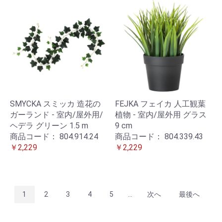
SMYCKA スミッカ 造花の
FEJKA フェイカ 人工観葉
ガーランド - 室内/屋外用/
植物 - 室内/屋外用 グラス
ヘデラ グリーン 1.5 m
9 cm
商品コード：
804.914.24
商品コード：
804.339.43
￥2,229
￥2,229
1
2
3
4
5
...
次へ
最後へ