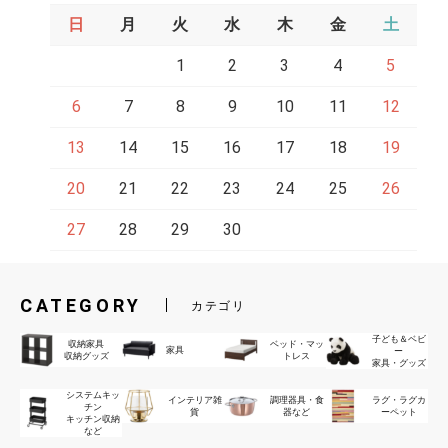
日
月
火
水
木
金
土
1
2
3
4
5
6
7
8
9
10
11
12
13
14
15
16
17
18
19
20
21
22
23
24
25
26
27
28
29
30
CATEGORY
カテゴリ
子ども＆ベビ
収納家具
ベッド・マッ
家具
ー
収納グッズ
トレス
家具・グッズ
システムキッ
インテリア雑
調理器具・食
ラグ・ラグカ
チン
貨
器など
ーペット
キッチン収納
など