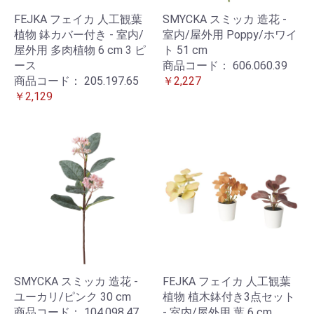
FEJKA フェイカ 人工観葉
SMYCKA スミッカ 造花 -
植物 鉢カバー付き - 室内/
室内/屋外用 Poppy/ホワイ
屋外用 多肉植物 6 cm 3 ピ
ト 51 cm
ース
商品コード：
606.060.39
商品コード：
205.197.65
￥2,227
￥2,129
SMYCKA スミッカ 造花 -
FEJKA フェイカ 人工観葉
ユーカリ/ピンク 30 cm
植物 植木鉢付き3点セット
商品コード：
104.098.47
- 室内/屋外用 葉 6 cm