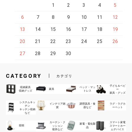
1
2
3
4
5
6
7
8
9
10
11
12
13
14
15
16
17
18
19
20
21
22
23
24
25
26
27
28
29
30
CATEGORY
カテゴリ
子ども＆ベビ
収納家具
ベッド・マッ
家具
ー
収納グッズ
トレス
家具・グッズ
システムキッ
インテリア雑
調理器具・食
ラグ・ラグカ
チン
貨
器など
ーペット
キッチン収納
など
カーテン・ク
スマート家電
家電・電化製
照明
ッション
スマートホー
品
寝具など
ムデバイス